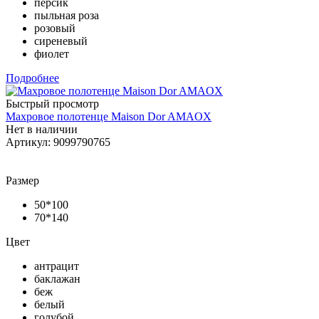
персик
пыльная роза
розовый
сиреневый
фиолет
Подробнее
Быстрый просмотр
Махровое полотенце Maison Dor AMAOX
Нет в наличии
Артикул: 9099790765
Размер
50*100
70*140
Цвет
антрацит
баклажан
беж
белый
голубой