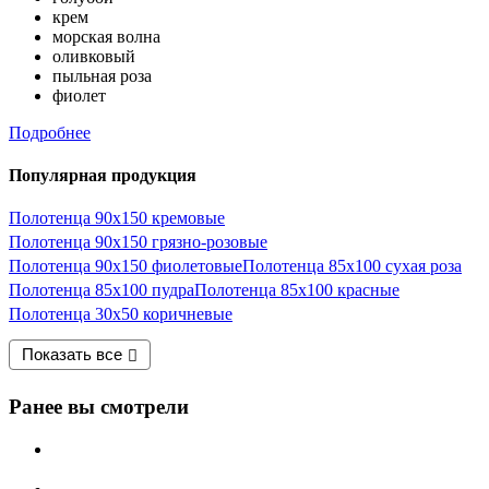
крем
морская волна
оливковый
пыльная роза
фиолет
Подробнее
Популярная продукция
Полотенца 90х150 кремовые
Полотенца 90х150 грязно-розовые
Полотенца 90х150 фиолетовые
Полотенца 85х100 сухая роза
Полотенца 85х100 пудра
Полотенца 85х100 красные
Полотенца 30х50 коричневые
Показать все
Ранее вы смотрели