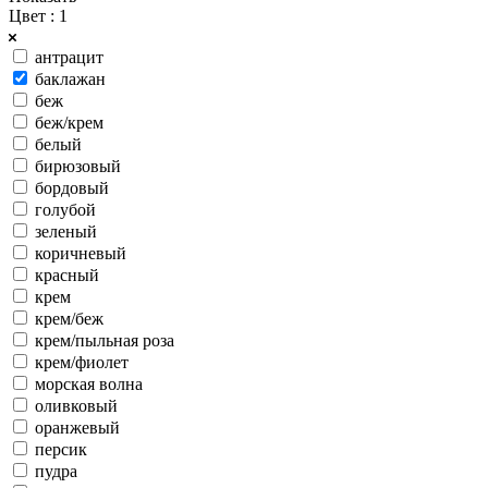
Цвет
: 1
антрацит
баклажан
беж
беж/крем
белый
бирюзовый
бордовый
голубой
зеленый
коричневый
красный
крем
крем/беж
крем/пыльная роза
крем/фиолет
морская волна
оливковый
оранжевый
персик
пудра