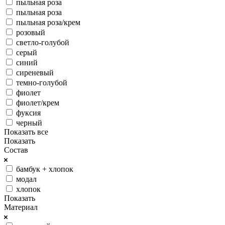
пыльная роза
пыльная роза
пыльная роза/крем
розовый
светло-голубой
серый
синий
сиреневый
темно-голубой
фиолет
фиолет/крем
фуксия
черный
Показать все
Показать
Состав
бамбук + хлопок
модал
хлопок
Показать
Материал