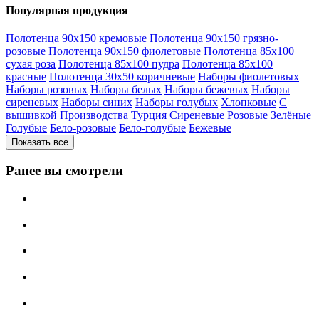
Популярная продукция
Полотенца 90х150 кремовые
Полотенца 90х150 грязно-
розовые
Полотенца 90х150 фиолетовые
Полотенца 85х100
сухая роза
Полотенца 85х100 пудра
Полотенца 85х100
красные
Полотенца 30х50 коричневые
Наборы фиолетовых
Наборы розовых
Наборы белых
Наборы бежевых
Наборы
сиреневых
Наборы синих
Наборы голубых
Хлопковые
С
вышивкой
Производства Турция
Сиреневые
Розовые
Зелёные
Голубые
Бело-розовые
Бело-голубые
Бежевые
Показать все
Ранее вы смотрели